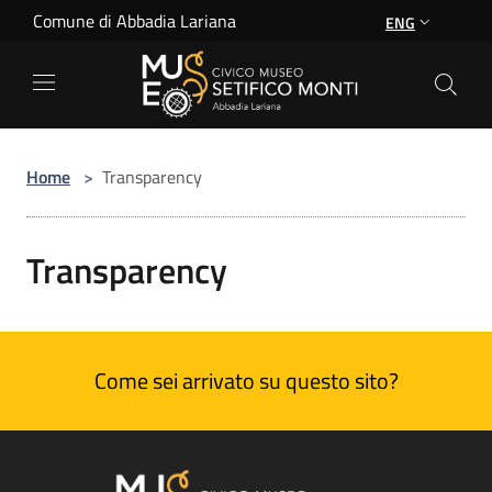
Salta al contenuto principale
Comune di Abbadia Lariana
ENG
Home
>
Transparency
Transparency
Come sei arrivato su questo sito?